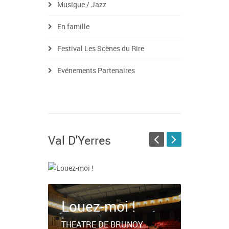
Musique / Jazz
En famille
Festival Les Scènes du Rire
Evénements Partenaires
Val D'Yerres
Louez-moi !
Louez-moi !
THEATRE DE YERRES
5 espaces - jusqu'à 950
THEATRE DE BRUNOY
places