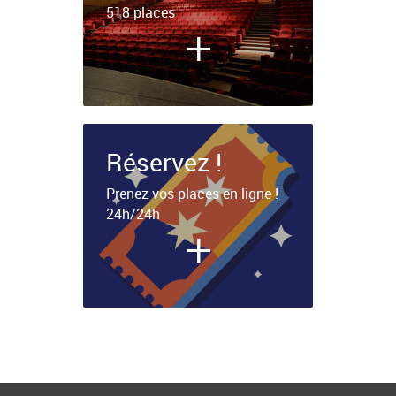
518 places
+
+
Réservez !
Prenez vos places en ligne !
24h/24h
+