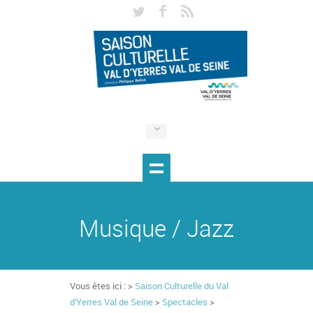
Musique / Jazz
Vous êtes ici : >
Saison Culturelle du Val
d'Yerres Val de Seine
>
Spectacles
>