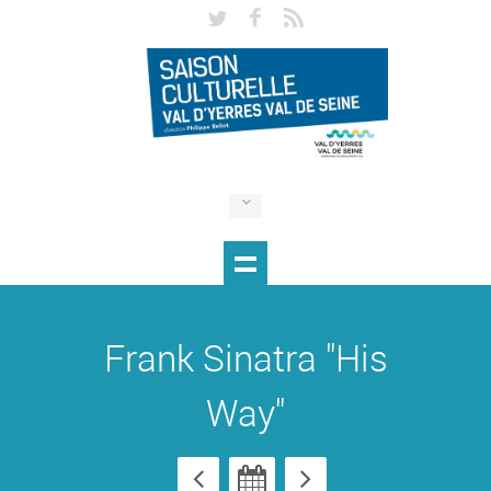
Frank Sinatra "His
Way"