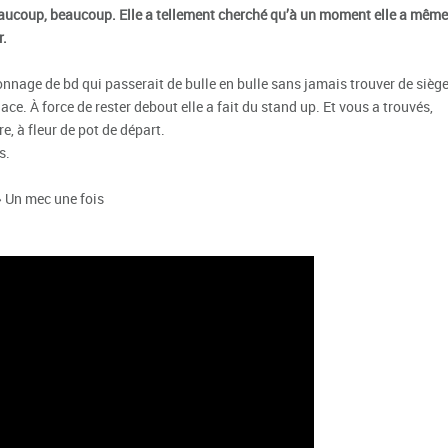
ucoup, beaucoup. Elle a tellement cherché qu’à un moment elle a même
r.
nnage de bd qui passerait de bulle en bulle sans jamais trouver de sièg
lace. À force de rester debout elle a fait du stand up. Et vous a trouvés,
e, à fleur de pot de départ.
s.
 Un mec une fois