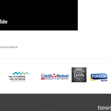
TS3-RIVAJ GROUP
News