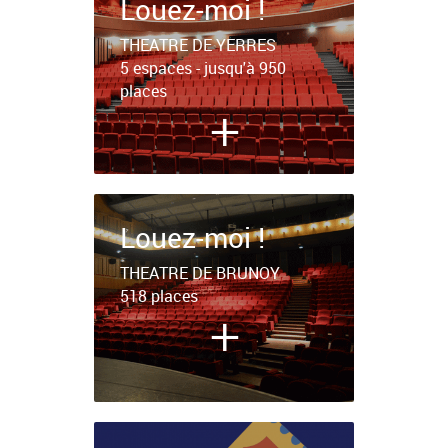
Louez-moi !
THEATRE DE YERRES
5 espaces - jusqu'à 950
places
+
Louez-moi !
THEATRE DE BRUNOY
518 places
+