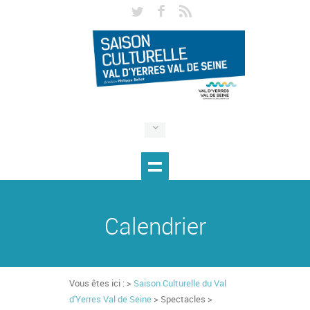
Calendrier
Vous êtes ici : >
Saison Culturelle du Val
d'Yerres Val de Seine
> Spectacles >